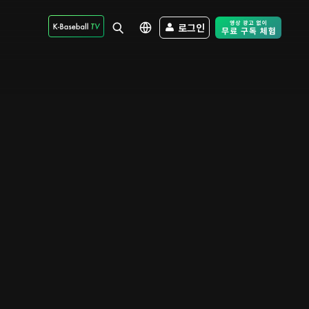
로그인
Free Trial - Sk