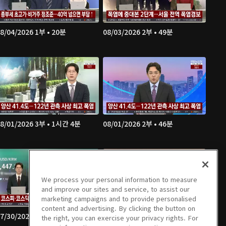
8/04/2026 1부 • 20분
08/03/2026 2부 • 49분
8/01/2026 3부 • 1시간 4분
08/01/2026 2부 • 46분
We process your personal information to measure
and improve our sites and service, to assist our
marketing campaigns and to provide personalised
content and advertising. By clicking the button on
7/30/2026 1부 • 21분
07/29/2026 2부 • 49분
the right, you can exercise your privacy rights. For