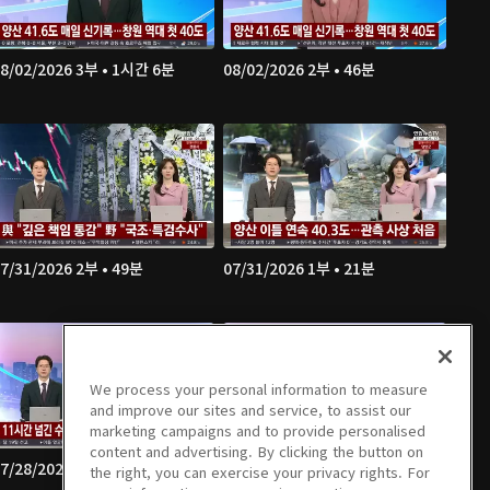
8/02/2026 3부 • 1시간 6분
08/02/2026 2부 • 46분
7/31/2026 2부 • 49분
07/31/2026 1부 • 21분
We process your personal information to measure
and improve our sites and service, to assist our
marketing campaigns and to provide personalised
content and advertising. By clicking the button on
7/28/2026 2부 • 50분
07/28/2026 1부 • 21분
the right, you can exercise your privacy rights. For