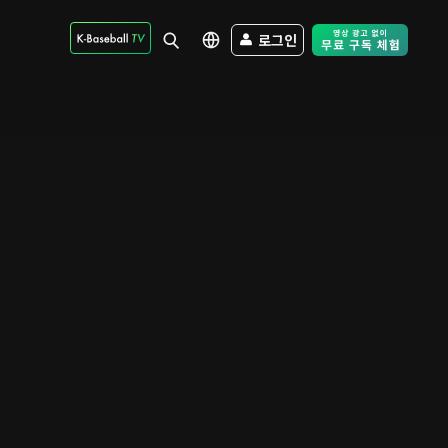
로그인
Free Trial - Sk