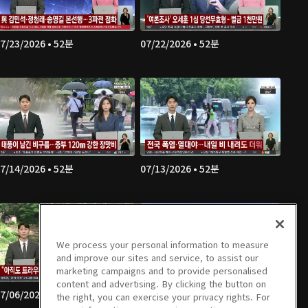
7/23/2026 • 52분
07/22/2026 • 52분
7/14/2026 • 52분
07/13/2026 • 52분
We process your personal information to measure
and improve our sites and service, to assist our
marketing campaigns and to provide personalised
content and advertising. By clicking the button on
7/06/2026 • 52분
07/03/2026 • 54분
the right, you can exercise your privacy rights. For