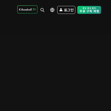
로그인
Free Trial - Sk