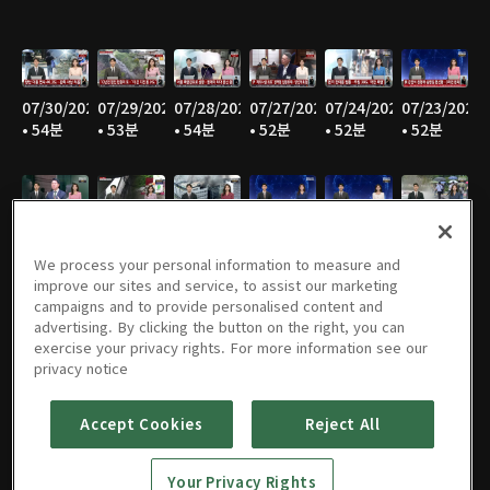
07/30/2026
07/29/2026
07/28/2026
07/27/2026
07/24/2026
07/23/2026
• 54분
• 53분
• 54분
• 52분
• 52분
• 52분
07/22/2026
07/21/2026
07/20/2026
07/16/2026
07/15/2026
07/14/2026
• 52분
• 51분
• 52분
• 52분
• 52분
• 52분
We process your personal information to measure and
improve our sites and service, to assist our marketing
campaigns and to provide personalised content and
advertising. By clicking the button on the right, you can
exercise your privacy rights. For more information see our
07/13/2026
07/10/2026
07/09/2026
07/08/2026
07/07/2026
07/06/2026
privacy notice
• 52분
• 51분
• 52분
• 53분
• 51분
• 52분
Accept Cookies
Reject All
Your Privacy Rights
07/03/2026
07/02/2026
07/01/2026
06/30/2026
06/29/2026
06/26/2026