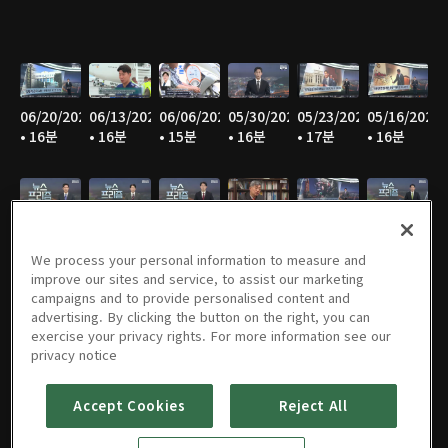
06/20/2026
06/13/2026
06/06/2026
05/30/2026
05/23/2026
05/16/2026
• 16분
• 16분
• 15분
• 16분
• 17분
• 16분
05/09/2026
05/02/2026
04/25/2026
04/18/2026
04/11/2026
04/04/2026
• 16분
• 14분
• 16분
• 16분
• 18분
• 16분
We process your personal information to measure and
improve our sites and service, to assist our marketing
campaigns and to provide personalised content and
advertising. By clicking the button on the right, you can
exercise your privacy rights. For more information see our
03/28/2026
02/28/2026
01/31/2026
01/24/2026
01/17/2026
01/10/2026
privacy notice
• 17분
• 17분
• 17분
• 13분
• 16분
• 16분
Accept Cookies
Reject All