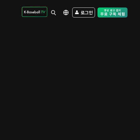
로그인
Free Trial - Sk