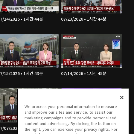
7/24/2026 • 1시간 44분
07/23/2026 • 1시간 44분
7/15/2026 • 1시간 43분
07/14/2026 • 1시간 45분
We process your personal information to measure
and improve our sites and service, to assist our
marketing campaigns and to provide personalised
content and advertising. By clicking the button on
7/07/2026 • 1시간 43분
07/06/2026 • 1시간 45분
the right, you can exercise your privacy rights. For