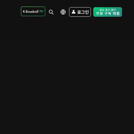
로그인
Free Trial - Sk