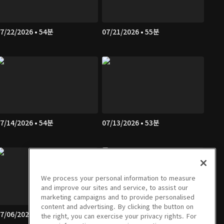
7/22/2026 • 54분
07/21/2026 • 55분
7/14/2026 • 54분
07/13/2026 • 53분
We process your personal information to measure
and improve our sites and service, to assist our
marketing campaigns and to provide personalised
content and advertising. By clicking the button on
7/06/2026 • 56분
07/03/2026 • 53분
the right, you can exercise your privacy rights. For