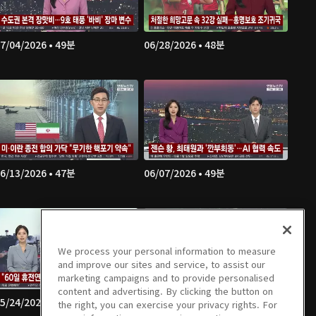
7/04/2026 • 49분
06/28/2026 • 48분
6/13/2026 • 47분
06/07/2026 • 49분
We process your personal information to measure
and improve our sites and service, to assist our
marketing campaigns and to provide personalised
content and advertising. By clicking the button on
5/24/2026 • 46분
05/23/2026 • 47분
the right, you can exercise your privacy rights. For