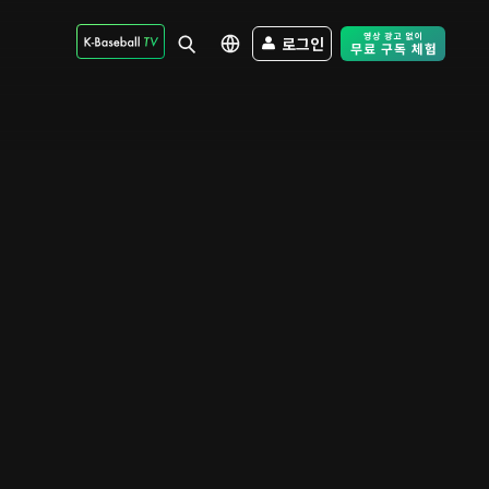
로그인
Free Trial - Sk