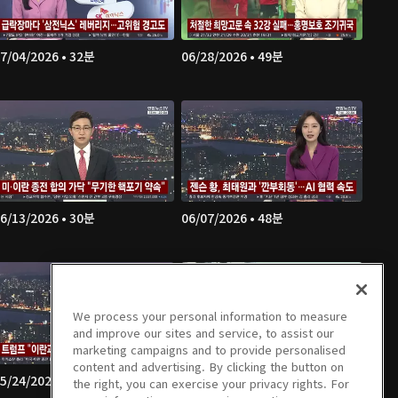
7/04/2026 • 32분
06/28/2026 • 49분
6/13/2026 • 30분
06/07/2026 • 48분
We process your personal information to measure
and improve our sites and service, to assist our
marketing campaigns and to provide personalised
content and advertising. By clicking the button on
5/24/2026 • 47분
05/23/2026 • 30분
the right, you can exercise your privacy rights. For