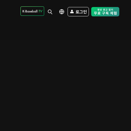
로그인
Free Trial - Sk