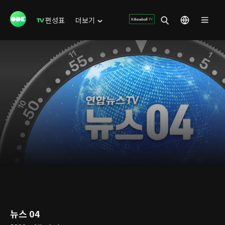
편성표
더보기
뉴스 04