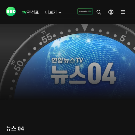
편성표
더보기
뉴스 04