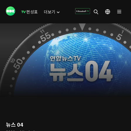
편성표
더보기
뉴스 04