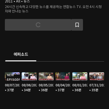
2011 • All • 뉴스
24시간 신속하고 다양한 뉴스를 제공하는 연합뉴스 TV. 오전 4시 시청
자와 만나는 뉴스
에피소드
NEW
EPISODE
08/07/2026
08/06/2026
08/05/2026
08/04/2026
08/01/2026
07/31/2026
• 37분
• 34분
• 36분
• 37분
• 36분
• 35분