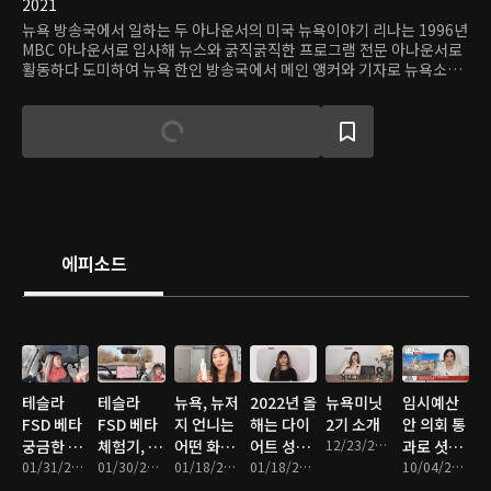
2021
뉴욕 방송국에서 일하는 두 아나운서의 미국 뉴욕이야기 리나는 1996년
MBC 아나운서로 입사해 뉴스와 굵직굵직한 프로그램 전문 아나운서로
활동하다 도미하여 뉴욕 한인 방송국에서 메인 앵커와 기자로 뉴욕소식
을 알리고 있습니다 . 이씨는 1994년 광고모델로 방송을 시작해 각종 드
라마와 영화로 배우활동과 kbs 에서 전문 리포터로 왕성한 활동을 하다
도미해 뉴욕 방송국에서 연기와 진행자로서 활동을 병행 하고 있습니다
뉴욕 방송국에서 동포들과 소통하며 이민생활을 나누는 두 여성의 쉽게
보는 뉴스, 사회이슈, 경제 이야기, 문화 이야기등 다양한 이민생활의 동
행자가 되어 드릴게요 . 뉴저지 언니 리나와 뉴욕언니 이씨와 함께 지금
부터 여러분의 시간은 뉴욕 미닛~
에피소드
테슬라
테슬라
뉴욕, 뉴저
2022년 올
뉴욕미닛
임시예산
FSD 베타
FSD 베타
지 언니는
해는 다이
2기 소개
안 의회 통
궁금한 사
체험기, 네
어떤 화장
어트 성공
12/23/2021 • 3분
과로 셧다
항 QnA,
01/31/2022 • 12분
비게이션
01/30/2022 • 15분
품을 쓸까
01/18/2022 • 20분
하자! 계획
01/18/2022 • 22분
운 모면/파
10/04/2021 • 22분
완전 자율
에 목적지
요? 이씨
을 길게 잡
워볼 1등