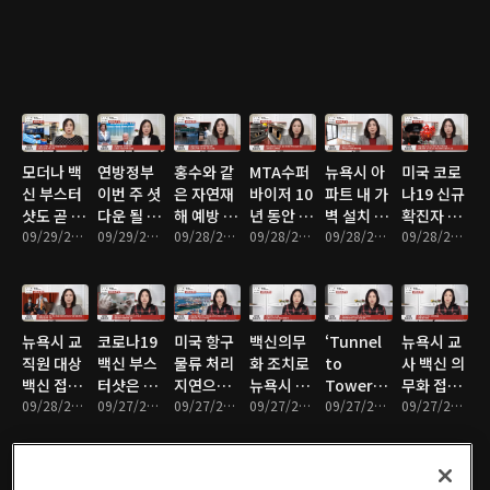
주행에 대
만 찍으면
언니와 강
자! 25파
당첨금 6
해 궁금했
알아서 간
조교언니
운드,
억 2천만
던거 물어
다고? 일
의 뷰티 찐
11kg 감
달러
보자! 테슬
반도로에
템, 꿀템을
량비법!!
라 FSD
서? 완전
소개
다이어트
BETA는
자율주행
비법 공개
얼마나 좋
테슬라
모더나 백
연방정부
홍수와 같
MTA수퍼
뉴욕시 아
미국 코로
을까? 2부
FSD
신 부스터
이번 주 셧
은 자연재
바이저 10
파트 내 가
나19 신규
BETA는
샷도 곧 승
다운 될 수
해 예방 위
년 동안 번
벽 설치 합
확진자 땡
얼마나 좋
인 예정,
09/29/2021 • 26분
도, 드라마
09/29/2021 • 28분
해 뉴욕시
09/28/2021 • 8분
호판 가리
09/28/2021 • 6분
법화 법안
09/28/2021 • 4분
스기빙 무
09/28/2021 • 3분
을까? 1부
포켓몬 캐
‘오징어 게
자체 기상
고 톨비 안
제출
렵 하루 2
릭터 그려
임’ 열풍 /
예보 서비
내, 10만
만명 선으
진 오레오
미국 뉴스
스 운영
달러 손해
로 감소 전
쿠키 1만
NYM
배상
망, 현재의
뉴욕시 교
코로나19
미국 항구
백신의무
‘Tunnel
뉴욕시 교
달러 / 미
NEWS
6분의 1 수
직원 대상
백신 부스
물류 처리
화 조치로
to
사 백신 의
국 뉴스
준
백신 접종
터샷은 누
지연으로
뉴욕시 교
Towers
무화 접종
NYM
의무화 잠
09/28/2021 • 3분
가 맞나?
09/27/2021 • 8분
나이키 신
09/27/2021 • 6분
사 부족 현
09/27/2021 • 5분
5K Run
09/27/2021 • 4분
잠정 중단
09/27/2021 • 3분
NEWS
정 중단 법
접종대상
발 재고 바
상은 없을
and
명령
원 명령 해
자 불분명
닥, 크리스
것
Walk’ 3만
제, 10월 4
해 혼란
마스 트리
여명 참석