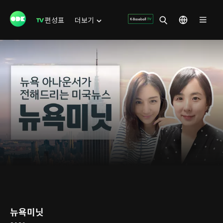
편성표
더보기
뉴욕미닛