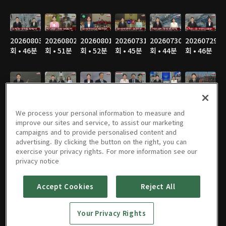
20260803
20260802
20260801
20260731
20260730
20260729
회 • 46분
회 • 51분
회 • 52분
회 • 45분
회 • 44분
회 • 46분
20260728
20260727
20260726
20260725
20260724
20260723
회 • 46분
회 • 46분
회 • 53분
회 • 53분
회 • 47분
회 • 47분
We process your personal information to measure and
improve our sites and service, to assist our marketing
campaigns and to provide personalised content and
advertising. By clicking the button on the right, you can
exercise your privacy rights. For more information see our
20260722
20260721
20260720
20260719
20260718
20260717
privacy notice
회 • 46분
회 • 45분
회 • 46분
회 • 53분
회 • 53분
회 • 51분
Accept Cookies
Reject All
Your Privacy Rights
20260716
20260715
20260714
20260713
20260712
20260711
회 • 46분
회 • 46분
회 • 47분
회 • 45분
회 • 54분
회 • 51분