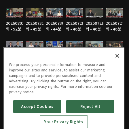
20260801
20260731
20260730
20260729
20260728
20260727
회 • 52분
회 • 45분
회 • 44분
회 • 46분
회 • 46분
회 • 46분
20260726
20260725
20260724
20260723
20260722
20260721
회 • 53분
회 • 53분
회 • 47분
회 • 47분
회 • 46분
회 • 45분
We process your personal information to measure and
improve our sites and service, to assist our marketing
campaigns and to provide personalised content and
advertising. By clicking the button on the right, you can
exercise your privacy rights. For more information see our
20260720
20260719
20260718
20260717
20260716
20260715
privacy notice
회 • 46분
회 • 53분
회 • 53분
회 • 51분
회 • 46분
회 • 46분
Accept Cookies
Reject All
Your Privacy Rights
20260714
20260713
20260712
20260711
20260710
20260709
회 • 47분
회 • 45분
회 • 54분
회 • 51분
회 • 46분
회 • 46분