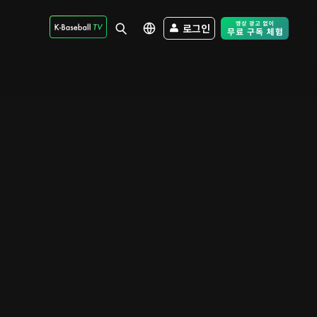
로그인
Free Trial - Sk