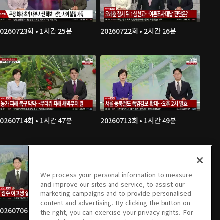
20260723회 • 1시간 25분
20260722회 • 2시간 26분
20260714회 • 1시간 47분
20260713회 • 1시간 49분
We process your personal information to measure
and improve our sites and service, to assist our
marketing campaigns and to provide personalised
content and advertising. By clicking the button on
20260706회 • 1시간 53분
20260703회 • 1시간 44분
the right, you can exercise your privacy rights. For