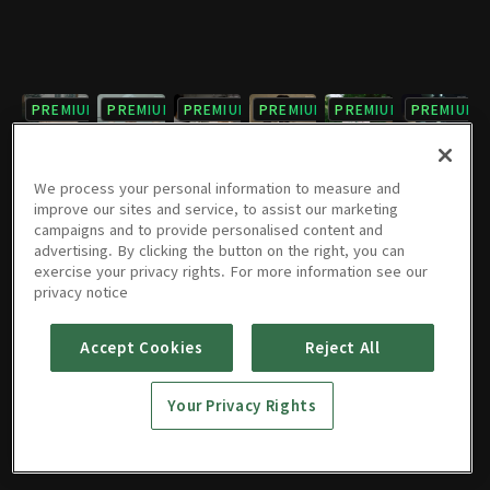
PREMIUM
PREMIUM
PREMIUM
PREMIUM
PREMIUM
PREMIUM
7회
8회
9회
10회
11회
12회
10/07/2022 • 23분
10/07/2022 • 21분
10/07/2022 • 21분
10/07/2022 • 24분
10/07/2022 • 23분
10/07/2022 • 23분
We process your personal information to measure and
improve our sites and service, to assist our marketing
campaigns and to provide personalised content and
PREMIUM
PREMIUM
PREMIUM
PREMIUM
PREMIUM
PREMIUM
advertising. By clicking the button on the right, you can
exercise your privacy rights. For more information see our
13회
14회
15회
16회
17회
18회
privacy notice
10/07/2022 • 25분
10/07/2022 • 25분
10/07/2022 • 22분
10/07/2022 • 25분
10/07/2022 • 21분
10/07/2022 • 23분
Accept Cookies
Reject All
PREMIUM
PREMIUM
PREMIUM
PREMIUM
PREMIUM
PREMIUM
19회
20회
21회
22회
23회
24회
Your Privacy Rights
10/07/2022 • 22분
10/07/2022 • 26분
10/07/2022 • 25분
10/07/2022 • 25분
10/07/2022 • 23분
10/07/2022 • 29분