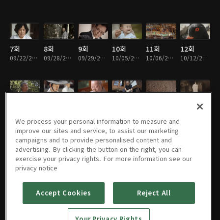
7회
8회
9회
10회
11회
12회
09/22/2024 • 5분
09/28/2024 • 5분
09/29/2024 • 5분
10/05/2024 • 5분
10/06/2024 • 5분
10/12/2024 • 5분
13회
14회
15회
16회
17회
18회
10/13/2024 • 5분
10/19/2024 • 5분
10/20/2024 • 5분
10/26/2024 • 5분
10/27/2024 • 5분
11/02/2024 • 5분
We process your personal information to measure and
improve our sites and service, to assist our marketing
campaigns and to provide personalised content and
advertising. By clicking the button on the right, you can
exercise your privacy rights. For more information see our
19회
20회
21회
22회
23회
24회
privacy notice
11/03/2024 • 5분
11/09/2024 • 5분
11/10/2024 • 5분
11/16/2024 • 5분
11/17/2024 • 5분
11/23/2024 • 5분
Accept Cookies
Reject All
25회
26회
27회
28회
29회
30회
Your Privacy Rights