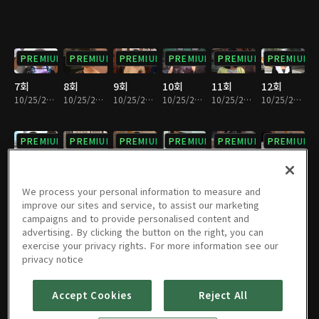
PREMIUM
PREMIUM
PREMIUM
PREMIUM
PREMIUM
PREMIUM
7회
8회
9회
10회
11회
12회
10/25/2024 • 1시간 4분
10/25/2024 • 1시간 1분
10/25/2024 • 1시간 1분
10/25/2024 • 1시간 2분
10/25/2024 • 1시간 3분
10/25/2024 • 1시간 3분
PREMIUM
PREMIUM
PREMIUM
PREMIUM
PREMIUM
PREMIUM
13회
14회
15회
16회
17회
18회
10/25/2024 • 1시간 3분
10/25/2024 • 1시간 3분
10/25/2024 • 1시간 3분
10/25/2024 • 1시간 3분
10/25/2024 • 1시간 3분
10/25/2024 • 1시간 2분
We process your personal information to measure and
improve our sites and service, to assist our marketing
campaigns and to provide personalised content and
PREMIUM
PREMIUM
PREMIUM
PREMIUM
PREMIUM
PREMIUM
advertising. By clicking the button on the right, you can
exercise your privacy rights. For more information see our
19회
20회
21회
22회
23회
24회
privacy notice
10/25/2024 • 1시간 2분
10/25/2024 • 1시간 3분
10/25/2024 • 1시간 3분
10/25/2024 • 1시간 2분
10/25/2024 • 1시간 3분
10/25/2024 • 1시간 2분
Accept Cookies
Reject All
PREMIUM
PREMIUM
PREMIUM
PREMIUM
PREMIUM
PREMIUM