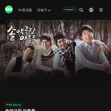
편성표
더보기
PREMIUM
솔약국집 아들들