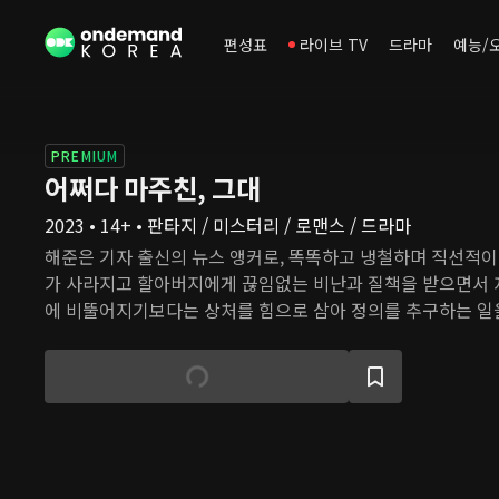
편성표
라이브 TV
드라마
예능/
PREMIUM
어쩌다 마주친, 그대
2023 • 14+ • 판타지 / 미스터리 / 로맨스 / 드라마
해준은 기자 출신의 뉴스 앵커로, 똑똑하고 냉철하며 직선적이
가 사라지고 할아버지에게 끊임없는 비난과 질책을 받으면서 자
에 비뚤어지기보다는 상처를 힘으로 삼아 정의를 추구하는 일을
날, 타임머신이라는, 꿈에도 생각하지 못했던 게 그의 손에 
다. 출판사 편집자로 일하는 윤영은 어머니와 함께 살아가는 
윤영의 삶은 어느 날 엄마의 시신이 낯선 마을의 강가에서 발
다. 눈물로 길을 잃고 헤매던 윤영은 버려진 굴다리를 지나다가
명한' 차에 치이면서 거짓말처럼 1987년의 과거로 떨어진다. 
각자의 일에 몰두하지만, 그럴수록 그 시기의 상황들은 두 사
얽혀 들게 만든다.