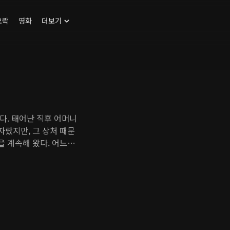
오락
영화
더보기
다. 태어난 직후 어머니
랐지만, 그 상처 때문
 계속해 왔다. 어느
들어오기 전까지는 말이
평범한 직장인이다. 그런
견되면서 완전히 달라진
 해준이 운전하는 '투
두 사람은 1987년에서
람을 자꾸만 한 곳으로