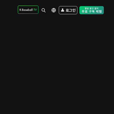
로그인
Free Trial - Sk