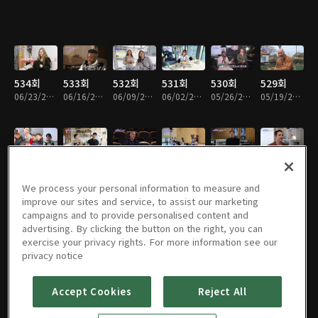
534회
533회
532회
531회
530회
529회
06/23/2026 • 49분
06/16/2026 • 49분
06/09/2026 • 48분
06/02/2026 • 49분
05/26/2026 • 49분
05/19/2026 • 49분
528회
527회
526회
525회
524회
523회
05/12/2026 • 48분
04/28/2026 • 49분
04/21/2026 • 49분
04/14/2026 • 49분
04/07/2026 • 49분
03/31/2026 • 49분
We process your personal information to measure and
improve our sites and service, to assist our marketing
campaigns and to provide personalised content and
advertising. By clicking the button on the right, you can
exercise your privacy rights. For more information see our
522회
521회
520회
519회
518회
517회
privacy notice
03/17/2026 • 49분
03/10/2026 • 49분
03/03/2026 • 48분
02/24/2026 • 49분
02/10/2026 • 48분
02/03/2026 • 48분
Accept Cookies
Reject All