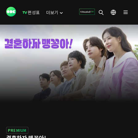
편성표
더보기
PREMIUM
결혼하자 맹꽁아!