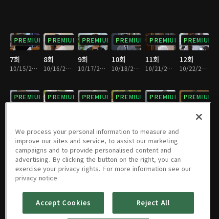
PREMIUM
PREMIUM
PREMIUM
PREMIUM
PREMIUM
PREMIUM
7회
8회
9회
10회
11회
12회
10/15/2024 • 29분
10/16/2024 • 28분
10/17/2024 • 29분
10/18/2024 • 29분
10/21/2024 • 29분
10/22/2024 • 28분
PREMIUM
PREMIUM
PREMIUM
PREMIUM
PREMIUM
PREMIUM
13회
14회
15회
16회
17회
18회
10/23/2024 • 29분
10/24/2024 • 29분
10/25/2024 • 29분
10/28/2024 • 29분
10/29/2024 • 29분
10/30/2024 • 29분
We process your personal information to measure and
improve our sites and service, to assist our marketing
campaigns and to provide personalised content and
PREMIUM
PREMIUM
PREMIUM
PREMIUM
PREMIUM
PREMIUM
advertising. By clicking the button on the right, you can
exercise your privacy rights. For more information see our
19회
20회
21회
22회
23회
24회
privacy notice
10/31/2024 • 29분
11/01/2024 • 29분
11/04/2024 • 29분
11/05/2024 • 29분
11/06/2024 • 29분
11/07/2024 • 29분
Accept Cookies
Reject All
PREMIUM
PREMIUM
PREMIUM
PREMIUM
PREMIUM
PREMIUM