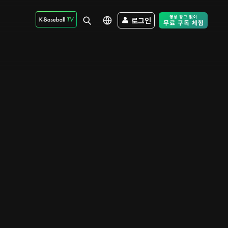
로그인
Free Trial - Sk