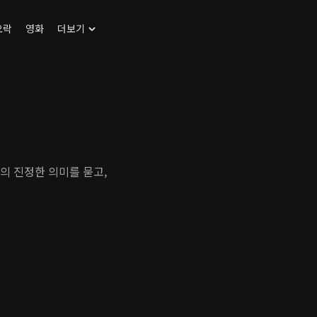
오락
영화
더보기
'의 진정한 의미를 묻고,