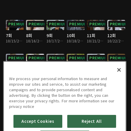
PREMIUM
PREMIUM
PREMIUM
PREMIUM
PREMIUM
PREMIUM
7회
8회
9회
10회
11회
12회
10/15/2024 • 29분
10/16/2024 • 28분
10/17/2024 • 29분
10/18/2024 • 29분
10/21/2024 • 29분
10/22/2024 • 28분
PREMIUM
PREMIUM
PREMIUM
PREMIUM
PREMIUM
PREMIUM
13회
14회
15회
16회
17회
18회
10/23/2024 • 29분
10/24/2024 • 29분
10/25/2024 • 29분
10/28/2024 • 29분
10/29/2024 • 29분
10/30/2024 • 29분
We process your personal information to measure and
improve our sites and service, to assist our marketing
campaigns and to provide personalised content and
PREMIUM
PREMIUM
PREMIUM
PREMIUM
PREMIUM
PREMIUM
advertising. By clicking the button on the right, you can
exercise your privacy rights. For more information see our
19회
20회
21회
22회
23회
24회
privacy notice
10/31/2024 • 29분
11/01/2024 • 29분
11/04/2024 • 29분
11/05/2024 • 29분
11/06/2024 • 29분
11/07/2024 • 29분
Accept Cookies
Reject All
PREMIUM
PREMIUM
PREMIUM
PREMIUM
PREMIUM
PREMIUM