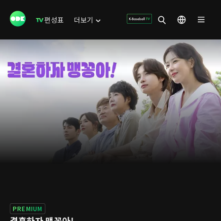
편성표
더보기
PREMIUM
결혼하자 맹꽁아!