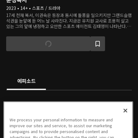
2023 • 14+ • 스포츠 / 드라마
17세 천재 복서, 이권숙은 등장과 동시에 돌풍을 일으키지만 그랜드슬램
석권을 눈앞에 둔 어느 날 사라진다. 지금은 유치원 교사로 조용히 살고
있는 그의 앞에 냉정하고 오만한 스포츠 에이전트 김태영이 나타난다. 태
영은 친형제 같은 야구선수 희원이 악질 도박꾼이 이끄는 승부조작에 연
루된 걸 알게 되었다. 그는 대중의 관심을 희원의 스캔들에서 멀어지게
하기 위해 '천재 복서 이권숙 복귀' 프로젝트를 계획하고, 권숙에게 도움
을 청한다. 태영의 끈질긴 설득 끝에 권숙은 '복싱이 싫은 천재 복서의 은
퇴 프로젝트'에 참여한다. 승부조작과 범죄 조직의 마수에 자유롭지 않
은 스포츠계에서 권숙은 명예로운 은퇴를 할 수 있을까?
에피소드
PREMIUM
PREMIUM
PREMIUM
PREMIUM
We process your personal information to measure and
1회
2회
3회
4회
5회
6회
improve our sites and service, to assist our marketing
08/21/2023 • 1시간 9분
08/22/2023 • 1시간 10분
08/28/2023 • 1시간 6분
08/29/2023 • 1시간 9분
09/04/2023 • 1시간 4분
09/05/2023 • 1시간 4분
campaigns and to provide personalised content and
advertising. By clicking the button on the right, you can