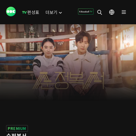
편성표
더보기
PREMIUM
순정복서