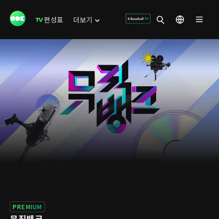
편성표
더보기
PREMIUM
뮤직뱅크