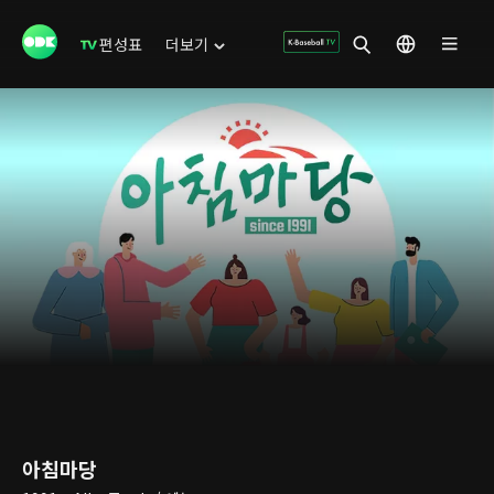
편성표
더보기
아침마당