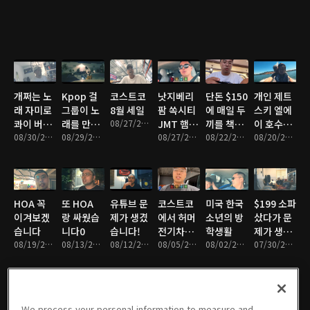
패셜 주셨
습니다!
개쩌는 노
Kpop 걸
코스트코
낫지베리
단돈 $150
개인 제트
래 자미로
그룹이 노
8월 세일
팜 쏙시티
에 매일 두
스키 엘에
콰이 버츄
래를 만들
08/27/2024 • 14분
JMT 햄버
끼를 책임
이 호수에
얼인세니
08/30/2024 • 14분
어 줬습니
08/29/2024 • 19분
거
08/27/2024 • 27분
지는 놀이
08/22/2024 • 28분
서 타보기
08/20/2024 • 26분
티
다!
동산
HOA 꼭
또 HOA
유튜브 문
코스트코
미국 한국
$199 소파
이겨보겠
랑 싸웠습
제가 생겼
에서 허머
소년의 방
샀다가 문
습니다
니다0
습니다!
전기차를
학생활
제가 생겼
08/19/2024 • 15분
08/13/2024 • 19분
08/12/2024 • 9분
판다?!
08/05/2024 • 21분
08/02/2024 • 23분
습니다!
07/30/2024 • 17분
We process your personal information to measure and