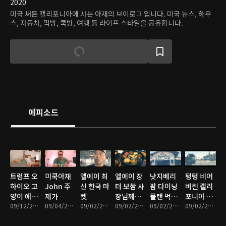
2020
미국 써든 캘리포니아에 사는 아재의 브이로그 입니다. 미국 뉴스, 하우
스, 자동차, 먹방, 쿡방, 여행 등 라이프 스타일을 공유합니다.
에피소드
트럼프 오
미쿡아재
엘에이 최
엘에이 장
낫지베리
텅텅 비어
하이오 고
John 주
신 한국 마
터 보쌈 사
팜 다이닝
버린 캘리
양이 애완
제가
켓
장님께서
플랜 먹을
포니아 백
견 사건 실
09/12/2024 • 11분
09/04/2024 • 5분
09/02/2024 • 12분
제 구독자
09/02/2024 • 28분
수 있는 모
09/02/2024 • 26분
화점..
09/02/2024 • 27분
제 였다!
님들만 스
든것!