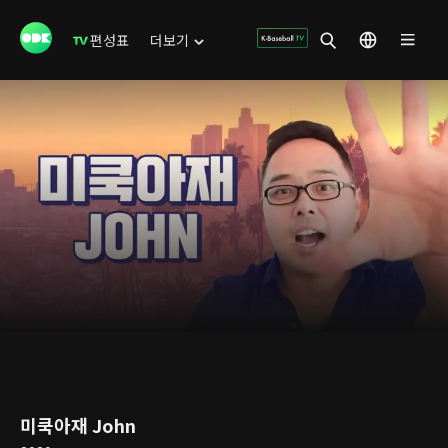
편성표
더보기
미쿡아재 John