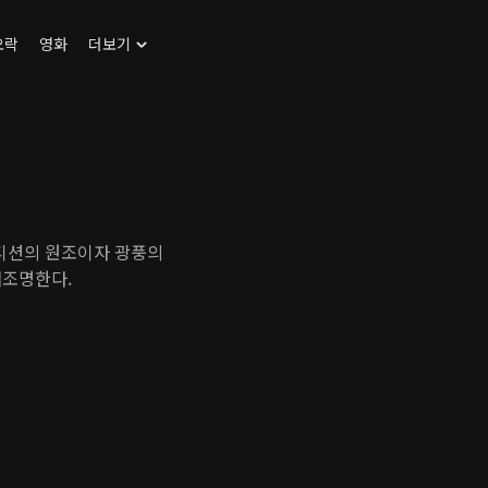
오락
영화
더보기
오디션의 원조이자 광풍의
재조명한다.