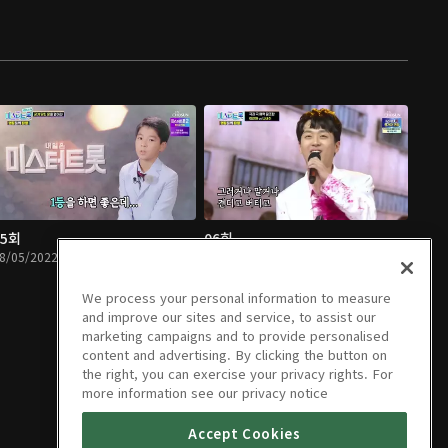
05회
06회
8/05/2022 • 1시간 26분
08/12/2022 • 1시간 24분
We process your personal information to measure
and improve our sites and service, to assist our
marketing campaigns and to provide personalised
content and advertising. By clicking the button on
the right, you can exercise your privacy rights. For
more information see our privacy notice
Accept Cookies