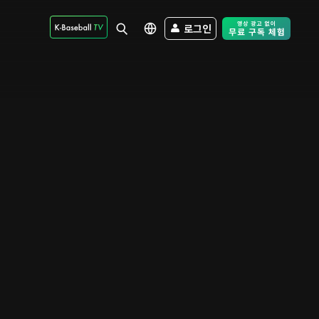
로그인
Free Trial - Sk