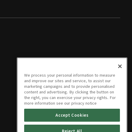
We process your personal information to measure
and improve our sites and service, to assist our
marketing campaigns and to provide personalised
content and advertising. By clicking the button on
the right, you can exercise your privacy rights. For
more information see our privacy notice
Accept Cookies
Reject All