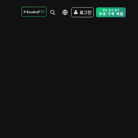
로그인
Free Trial - Sk