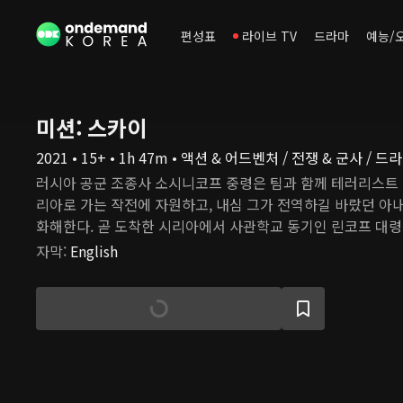
편성표
라이브 TV
드라마
예능/
미션: 스카이
2021 • 15+ • 1h 47m • 액션 & 어드벤처 / 전쟁 & 군사 / 드
러시아 공군 조종사 소시니코프 중령은 팀과 함께 테러리스트
리아로 가는 작전에 자원하고, 내심 그가 전역하길 바랐던 아
화해한다. 곧 도착한 시리아에서 사관학교 동기인 린코프 대령
에서 아내를 처음 만나고 건달 일당과 마주한 과거를 떠올린다.
자막
:
English
대는 시리아 테러리스트 단체의 우두머리인 아부 파라즈를 사
사 장치에 대해 정보를 얻고, 중령의 팀은 이를 제거하기 위해
로 향한다. 하지만 이는 아부 파라즈와 손을 잡은 미국인 닉