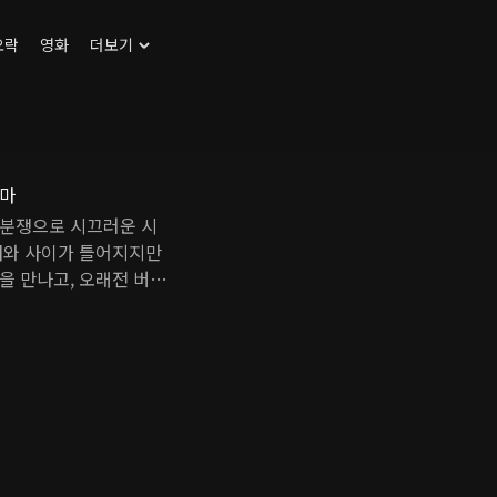
오락
영화
더보기
라마
 분쟁으로 시끄러운 시
내와 사이가 틀어지지만
을 만나고, 오래전 버스
 한편, 러시아 작전 부
로잡아 이동식 로켓 발
 튀르키예 국경 부근으
 팔머의 함정이었는데…