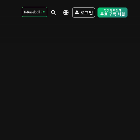
로그인
Free Trial - Sk