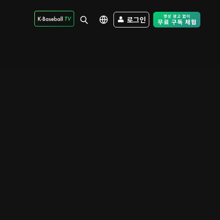
로그인
Free Trial - Sk