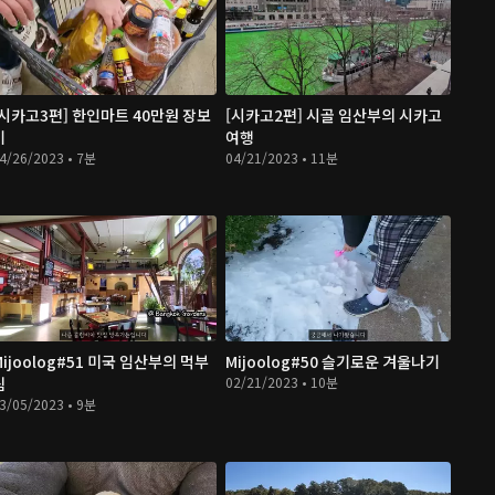
[시카고3편] 한인마트 40만원 장보
[시카고2편] 시골 임산부의 시카고
기
여행
4/26/2023 • 7분
04/21/2023 • 11분
Mijoolog#51 미국 임산부의 먹부
Mijoolog#50 슬기로운 겨울나기
림
02/21/2023 • 10분
3/05/2023 • 9분