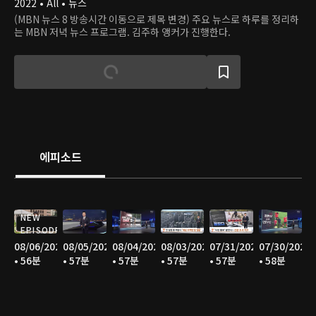
2022 • All • 뉴스
(MBN 뉴스 8 방송시간 이동으로 제목 변경) 주요 뉴스로 하루를 정리하
는 MBN 저녁 뉴스 프로그램. 김주하 앵커가 진행한다.
에피소드
NEW
EPISODE
08/06/2026
08/05/2026
08/04/2026
08/03/2026
07/31/2026
07/30/2026
• 56분
• 57분
• 57분
• 57분
• 57분
• 58분