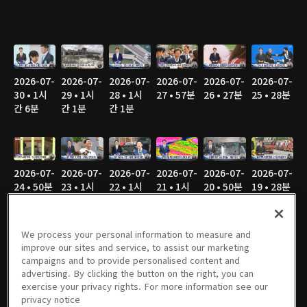
2026-07-
2026-07-
2026-07-
2026-07-
2026-07-
2026-07-
30 • 1시
29 • 1시
28 • 1시
27 • 57분
26 • 27분
25 • 28분
간 6분
간 1분
간 1분
2026-07-
2026-07-
2026-07-
2026-07-
2026-07-
2026-07-
24 • 50분
23 • 1시
22 • 1시
21 • 1시
20 • 50분
19 • 28분
간 1분
간 2분
간 3분
We process your personal information to measure and
improve our sites and service, to assist our marketing
campaigns and to provide personalised content and
2026-07-
2026-07-
2026-07-
2026-07-
2026-07-
2026-07-
advertising. By clicking the button on the right, you can
18 • 26분
17 • 44분
16 • 57분
15 • 53분
14 • 1시
13 • 57분
exercise your privacy rights. For more information see our
간 1분
privacy notice