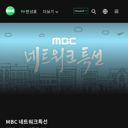
편성표
더보기
MBC 네트워크특선