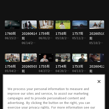
1760회
20260614
1759회
1758회
1757회
20260510
06/15/2026 • 48분
회
06/01/2026 • 45분
05/18/2026 • 47분
05/11/2026 • 47분
회
06/14/2026 • 50분
05/10/2026 • 45분
1756회
20260503
1755회
1754회
1753회
20260412
05/04/2026 • 46분
회
04/27/2026 • 44분
04/20/2026 • 48분
04/13/2026 • 48분
회
05/03/2026 • 45분
04/12/2026 • 48분
We process your personal information to measure and
improve our sites and service, to assist our marketing
campaigns and to provide personalised content and
1752회
20260405
1751회
1750회
1749회
20260308
advertising. By clicking the button on the right, you can
04/06/2026 • 48분
회
03/23/2026 • 45분
03/16/2026 • 43분
03/09/2026 • 47분
회
exercise your privacy rights. For more information see our
04/05/2026 • 48분
03/08/2026 • 46분