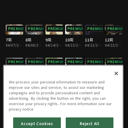
PREMIUM
PREMIUM
PREMIUM
PREMIUM
PREMIUM
PREMIUM
7회
8회
9회
10회
11회
12회
04/07/2018 • 1시간 9분
04/08/2018 • 1시간 9분
04/14/2018 • 1시간 8분
04/15/2018 • 1시간 9분
04/21/2018 • 1시간 8분
04/22/2018 • 1시간 8분
PREMIUM
PREMIUM
PREMIUM
PREMIUM
PREMIUM
PREMIUM
13회
14회
15회
16회
17회
18회
04/28/2018 • 1시간 9분
04/29/2018 • 1시간 9분
05/05/2018 • 1시간 9분
05/06/2018 • 1시간 9분
05/12/2018 • 1시간 9분
05/13/2018 • 1시간 9분
We process your personal information to measure and
improve our sites and service, to assist our marketing
campaigns and to provide personalised content and
PREMIUM
PREMIUM
PREMIUM
PREMIUM
PREMIUM
PREMIUM
advertising. By clicking the button on the right, you can
exercise your privacy rights. For more information see our
19회
20회
21회
22회
23회
24회
privacy notice
05/19/2018 • 1시간 9분
05/20/2018 • 1시간 8분
05/26/2018 • 1시간 9분
05/27/2018 • 1시간 9분
06/02/2018 • 1시간 9분
06/03/2018 • 1시간 9분
Accept Cookies
Reject All
PREMIUM
PREMIUM
PREMIUM
PREMIUM
PREMIUM
PREMIUM