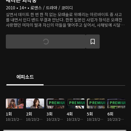
2010 • 14+ • 로맨스 / 드라마 / 코미디
살면서 데이트 한 번 한 적 없는 모태솔로 위매리는 아르바이트 중 사고
를 내면서 인디 밴드 무결과 만난다. 한편 일본인 사업가 정석은 오래전
사랑했던 여자의 딸과 자신의 아들을 맺어주고 싶어서, 사채빚에 시달리
는 여자의 남편, 즉 매리의 아버지 대한에게 둘의 결혼을 제안한다. 매리
가 정략결혼을 피하기 위해 무결과 결혼했다고 둘러대자, 대한은 매리에
게 정략결혼 상대인 정석의 아들 정인과 100일같이 살아보고 마음의 결
정을 내리라고 한다. 그렇게 매리는 무결과 정인, 두 남자의 곁을 오고 가
는 아슬아슬한 결혼(?) 생활을 하게 된다.
에피소드
PREMIUM
PREMIUM
PREMIUM
PREMIUM
1회
2회
3회
4회
5회
6회
10/23/2020 • 1시간 6분
10/23/2020 • 1시간 7분
10/23/2020 • 57분
10/23/2020 • 1시간 7분
10/23/2020 • 1시간 7분
10/23/2020 • 1시간 8분