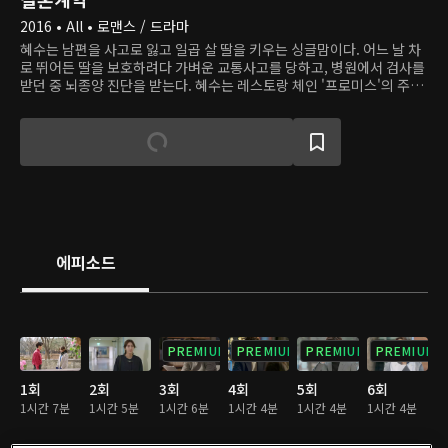
2016 • All • 로맨스 / 드라마
혜수는 남편을 사고로 잃고 일곱 살 딸을 키우는 싱글맘이다. 어느 날 차
로 뛰어든 딸을 보호하려다 가벼운 교통사고를 당하고, 병원에서 검사를
받던 중 뇌종양 진단을 받는다. 혜수는 레스토랑 체인 '프로미스'의 주방
보조로 일하며 본사 본부장인 한지훈과 인연을 맺는다. 지훈은 재벌 회장
인 아버지의 권위와 이복형제들의 질투와 미움에 짓눌러 살아왔다. 그래
서 성격은 까칠하지만 자신을 낳아준 어머니를 위한 마음은 간절하다. 지
훈은 병으로 쓰러진 어머니에게 이식할 간을 찾을 수 없자, 일치만 한다
면 돈을 주고 사고 싶다는 말을 한다. 그래서 혜수는 지훈에게 계약결혼
을 제안한다. 지훈은 혜수의 간을 얻고, 혜수는 죽은 남편이 진 빚을 청산
하고 홀로 남을 딸의 미래를 위할 수 있다고 믿으면서.
에피소드
PREMIUM
PREMIUM
PREMIUM
PREMIUM
1회
2회
3회
4회
5회
6회
1시간 7분
1시간 5분
1시간 6분
1시간 4분
1시간 4분
1시간 4분