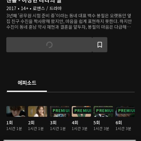
2017 • 14+ • 로맨스 / 드라마
3년째 '공무원 시험 준비 중'이라는 동네 대표 백수 봉필은 오랫동안 옆
집 친구 수진을 짝사랑해 왔지만, 마음을 쉽게 표현하지 못한다. 하지만
수진이 동네 훈남 약사 재현과 결혼을 앞두자, 봉필의 마음은 다급해진
다. 결혼식을 일주일 앞둔 날, 봉필은 수진의 마음을 얻기 위해 신비한 맨
홀의 도움을 받아 현재와 과거를 오간다. 하지만 시간 여행을 할 때마다
자신이 만든 작은 변화가 예상치 못한 방식으로 자신의 삶을 바꿨음을 깨
닫는다. 봉필은 과연 수진의 마음을 얻고 부끄럽지 않은 삶을 살 수 있을
까?
에피소드
PREMIUM
PREMIUM
PREMIUM
PREMIUM
1회
2회
3회
4회
5회
6회
1시간 1분
1시간 1분
1시간 1분
1시간 3분
1시간 3분
1시간 3분