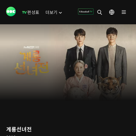
편성표
더보기
계룡선녀전