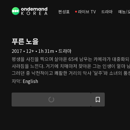
편성표
라이브 TV
드라마
예능/
푸른 노을
2017 • 12+ • 1h 31m • 드라마
평생을 사진을 찍으며 살아온 65세 남우는 카메라가 대중화되
사라짐을 느낀다. 거기에 치매마저 찾아온 그는 인생이 얼마 남
그러던 중 낙천적이고 쾌활한 거리의 악사 '달주'와 소녀의 품
주인 은녀를 만나 친구가 되고, 이들과 함께 여행을 떠난다. 
자막
:
English
감한 남우는 수십 년간 찾아가지 않은 사진들을 주인에게 전해