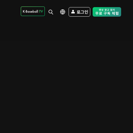
로그인
Free Trial - Sk