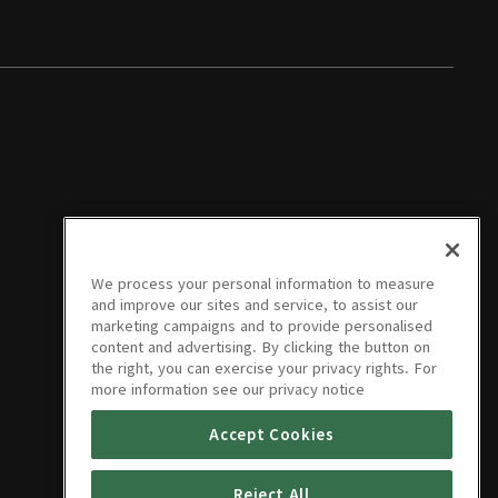
We process your personal information to measure
and improve our sites and service, to assist our
marketing campaigns and to provide personalised
content and advertising. By clicking the button on
the right, you can exercise your privacy rights. For
more information see our privacy notice
Accept Cookies
Reject All