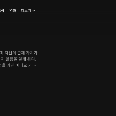
오락
영화
더보기
며 자신의 존재 가치가
지 않음을 알게 된다.
성을 가진 비디오 가게
이 여정이 마지막임을 직
주기로 결심하는데...