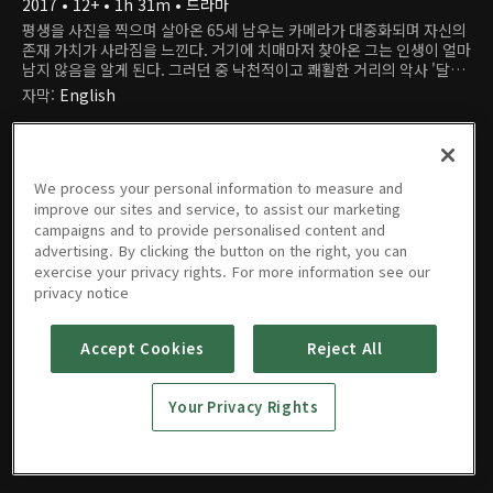
2017 • 12+ • 1h 31m • 드라마
평생을 사진을 찍으며 살아온 65세 남우는 카메라가 대중화되며 자신의
존재 가치가 사라짐을 느낀다. 거기에 치매마저 찾아온 그는 인생이 얼마
남지 않음을 알게 된다. 그러던 중 낙천적이고 쾌활한 거리의 악사 '달
주'와 소녀의 품성을 가진 비디오 가게 주인 은녀를 만나 친구가 되고, 이
자막
:
English
들과 함께 여행을 떠난다. 이 여정이 마지막임을 직감한 남우는 수십 년
간 찾아가지 않은 사진들을 주인에게 전해주기로 결심하는데...
We process your personal information to measure and
improve our sites and service, to assist our marketing
campaigns and to provide personalised content and
advertising. By clicking the button on the right, you can
exercise your privacy rights. For more information see our
privacy notice
영화
Accept Cookies
Reject All
Your Privacy Rights
푸른 노을
2017 • 12+ • 1h 31m • 드라마
EN