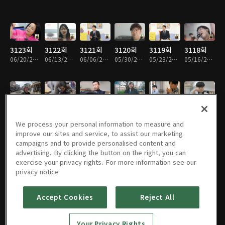
3123회
3122회
3121회
3120회
3119회
3118회
06/20/2026 • 48분
06/13/2026 • 49분
06/06/2026 • 49분
05/30/2026 • 48분
05/23/2026 • 48분
05/16/2026 • 49분
3117회
3116회
3115회
3114회
3113회
3112회
05/09/2026 • 48분
05/02/2026 • 48분
04/25/2026 • 48분
04/18/2026 • 48분
04/11/2026 • 48분
04/04/2026 • 48분
We process your personal information to measure and
improve our sites and service, to assist our marketing
campaigns and to provide personalised content and
advertising. By clicking the button on the right, you can
exercise your privacy rights. For more information see our
3111회
3110회
3109회
3108회
3107회
3106회
privacy notice
03/28/2026 • 48분
03/21/2026 • 48분
03/14/2026 • 48분
03/07/2026 • 48분
02/28/2026 • 49분
02/21/2026 • 49분
Accept Cookies
Reject All
3105회
3104회
3103회
3102회
3101회
3100회
Your Privacy Rights