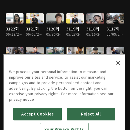
3122회
3121회
3120회
3119회
3118회
3117회
06/13/2026 • 49분
06/06/2026 • 49분
05/30/2026 • 48분
05/23/2026 • 48분
05/16/2026 • 49분
05/09/2026 • 48분
3116회
3115회
3114회
3113회
3112회
3111회
05/02/2026 • 48분
04/25/2026 • 48분
04/18/2026 • 48분
04/11/2026 • 48분
04/04/2026 • 48분
03/28/2026 • 48분
We process your personal information to measure and
improve our sites and service, to assist our marketing
campaigns and to provide personalised content and
advertising. By clicking the button on the right, you can
exercise your privacy rights. For more information see our
3110회
3109회
3108회
3107회
3106회
3105회
privacy notice
03/21/2026 • 48분
03/14/2026 • 48분
03/07/2026 • 48분
02/28/2026 • 49분
02/21/2026 • 49분
02/14/2026 • 48분
Accept Cookies
Reject All
3104회
3103회
3102회
3101회
3100회
3099회
Your Privacy Rights