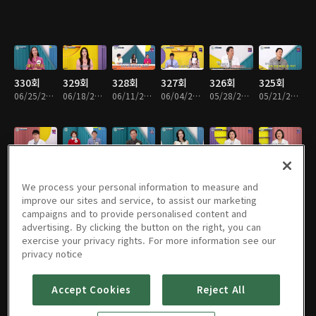
330회
329회
328회
327회
326회
325회
06/25/2026 • 45분
06/18/2026 • 45분
06/11/2026 • 45분
06/04/2026 • 45분
05/28/2026 • 45분
05/21/2026 • 45분
324회
323회
322회
321회
320회
319회
05/14/2026 • 45분
05/07/2026 • 46분
04/30/2026 • 45분
04/23/2026 • 45분
04/16/2026 • 45분
04/02/2026 • 45분
We process your personal information to measure and
improve our sites and service, to assist our marketing
campaigns and to provide personalised content and
advertising. By clicking the button on the right, you can
exercise your privacy rights. For more information see our
318회
317회
316회
315회
314회
313회
privacy notice
03/26/2026 • 45분
03/19/2026 • 45분
03/12/2026 • 45분
02/26/2026 • 45분
02/19/2026 • 45분
02/12/2026 • 45분
Accept Cookies
Reject All