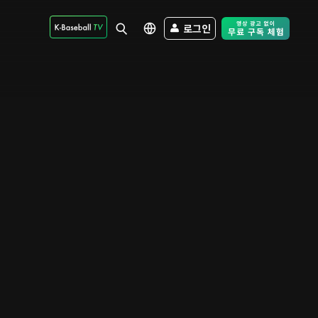
로그인
Free Trial - Sk