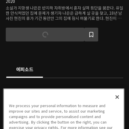
2020
소설가 지망생 나은은 반지하 자취방에서 혼자 살며 등단을 꿈꾼다. 유일
한 안식처였던 집에 문제가 생기자 나은은 급하게 살 곳을 찾고, 18년 남
사친 현진의 휴가 기간 동안만 그의 집에 잠시 머물기로 한다. 현진이 사
는 곳은 하는 일도 관심사도 다른 사람들이 한 건물에 '따로 같이' 사는 공
유주택 '해피투게더.' 그런데 나은의 시련은 끝나지 않았다. 전날 길거리
에서 때려눕힌 바람둥이를 이곳에서 다시 만난 것. 이제 옆집 남자가 되
어버린 그, 강우를 조금씩 알아가면서 나은은 그에게 호감을 가진다. 하
지만 4년 전 헤어짐 이후 'NO 연애'를 외친 나은과 밝고 짓궂은 모습 뒤
에 아픈 과거를 품은 강우에게 연애는 쉽게 뛰어들 만한 게 아니다. 게다
가 현진이 예정보다 일찍 돌아오면서 나은과 현진은 룸메이트가 되고,
18년 우정도 변화의 조짐을 보인다.
에피소드
We process your personal information to measure and
01회
02회
03회
04회
05회
06회
improve our sites and service, to assist our marketing
10/01/2025 • 1시간
10/02/2025 • 59분
10/08/2025 • 57분
10/09/2025 • 58분
10/15/2025 • 57분
10/16/2025 • 58분
campaigns and to provide personalised content and
advertising. By clicking the button on the right, you can
exercise your privacy rights. For more information see our