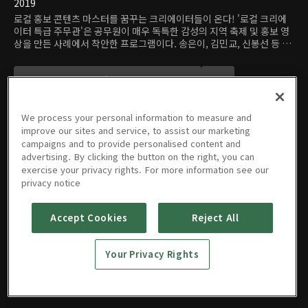
2019
로컬 홍보 콘텐츠 마스터를 꿈꾸는 크리에이터들이 온다! '로컬 크리에
이터 특급 주무관'은 공무원이 매우 독특한 감성의 지역 축제 및 홍보 영
상을 만든 사례에서 착안한 프로그램이다. 송은이, 김민교, 신봉선 등 순
발력과 아이디어가 넘치는 연예인들이 지역 정부의 특별 공무원이 되어,
지역의 매력을 뽐낼 수 있는 홍보 영상 콘텐츠를 직접 제작한다. 멋진 풍
경과 특산물이 위주인 '뻔한' 콘텐츠는 가라! 프로그램은 세 '주무관'이
직접 현장에서 발로 뛰며 영상을 만드는 과정뿐 아니라, 지역 주민의 시
각에 독특한 감각을 더한 홍보 영상을 선보여 지역 발전에 기여하는 모습
We process your personal information to measure and
도 보여줄 것이다.
improve our sites and service, to assist our marketing
campaigns and to provide personalised content and
advertising. By clicking the button on the right, you can
에피소드
exercise your privacy rights. For more information see our
privacy notice
Accept Cookies
Reject All
01회
02회
03회
Your Privacy Rights
12/22/2019 • 54분
12/29/2019 • 53분
01/05/2020 • 55분