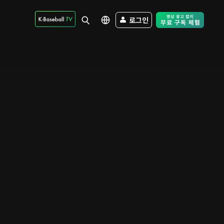
로그인
Free Trial - Sk