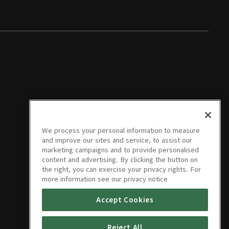
We process your personal information to measure
and improve our sites and service, to assist our
marketing campaigns and to provide personalised
content and advertising. By clicking the button on
the right, you can exercise your privacy rights. For
more information see our privacy notice
Accept Cookies
Reject All