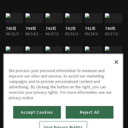
745회
744회
743회
742회
741회
740회
06/21/2026 • 57분
06/14/2026 • 57분
06/07/2026 • 58분
05/31/2026 • 57분
05/24/2026 • 58분
05/17/2026 • 57분
739회
738회
737회
736회
735회
734회
05/10/2026 • 57분
05/03/2026 • 58분
04/26/2026 • 58분
04/19/2026 • 58분
04/12/2026 • 57분
04/05/2026 • 57분
We process your personal information to measure and
improve our sites and service, to assist our marketing
campaigns and to provide personalised content and
advertising. By clicking the button on the right, you can
exercise your privacy rights. For more information see our
733회
732회
731회
730회
729회
728회
privacy notice
03/29/2026 • 57분
03/22/2026 • 57분
03/15/2026 • 58분
03/08/2026 • 56분
03/01/2026 • 57분
02/22/2026 • 57분
Accept Cookies
Reject All
726회
725회
724회
723회
722회
721회
Your Privacy Rights